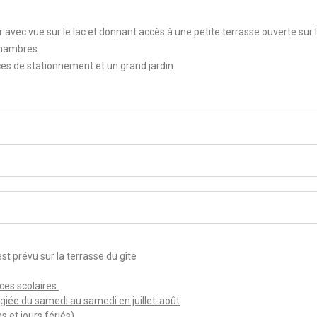
r avec vue sur le lac et donnant accès à une petite terrasse ouverte sur l
 chambres
aces de stationnement et un grand jardin.
 prévu sur la terrasse du gîte
nces scolaires
légiée du samedi au samedi en juillet-août
 et jours fériés)