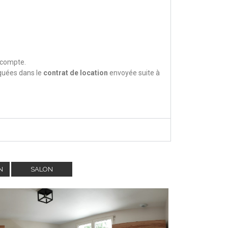
 compte.
quées dans le
contrat de location
envoyée suite à
N
SALON