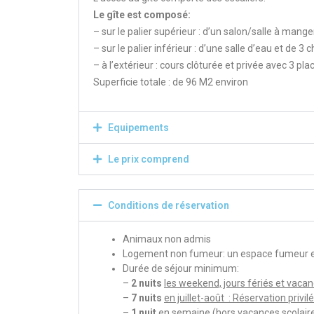
Le gîte est composé:
– sur le palier supérieur : d’un salon/salle à mange
– sur le palier inférieur : d’une salle d’eau et de 3
– à l’extérieur : cours clôturée et privée avec 3 pl
Superficie totale : de 96 M2 environ
Equipements
Le prix comprend
Conditions de réservation
Animaux non admis
Logement non fumeur: un espace fumeur est
Durée de séjour minimum:
–
2 nuits
les weekend, jours fériés et vaca
–
7 nuits
en juillet-août : Réservation privi
–
1 nuit
en semaine (hors vacances scolaires