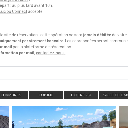
épart : au plus tard avant 10h.
sic ou Connect
accepté
 site de réservation : cette opération ne sera
jamais débitée
de votre
uniquement par virement bancaire
. Les coordonnées seront communi
ar mail
par la plateforme de réservation.
firmation par mail
,
contactez-nous.
CHAMBRES
CUISINE
EXTÉRIEUR
SALLE DE BAI